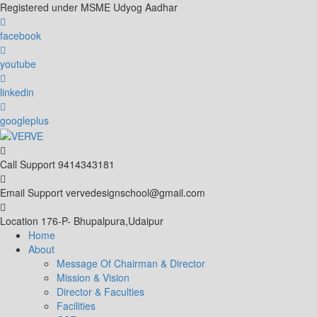
Skip
Registered under MSME Udyog Aadhar
to
content
facebook
youtube
linkedin
googleplus
Call Support
9414343181
Email Support
vervedesignschool@gmail.com
Location
176-P- Bhupalpura,Udaipur
Home
About
Message Of Chairman & Director
Mission & Vision
Director & Faculties
Facilities